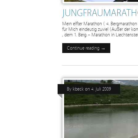
JUNGFRAUMARATH
Mein elfter Marathon ( 4. Bergmarathon 
für Mich eindeutig zuviel (Außer der k
, dem 1. Berg – Marathon in Liechtenstei
Continue reading →
By
kbeck
on
4. Juli 2009