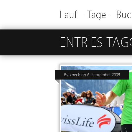
Lauf – Tage – Buc
ENTRIES TAG
By
kbeck
on
6. September 2009