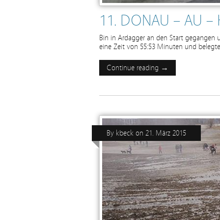
11. DONAU – AU 
Bin in Ardagger an den Start gegangen 
eine Zeit von 55:53 Minuten und belegt
Continue reading →
By
kbeck
on
21. März 2015