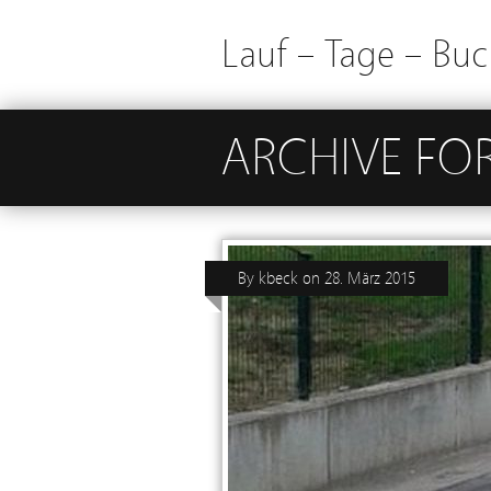
Lauf – Tage – Buc
ARCHIVE FO
By
kbeck
on
28. März 2015