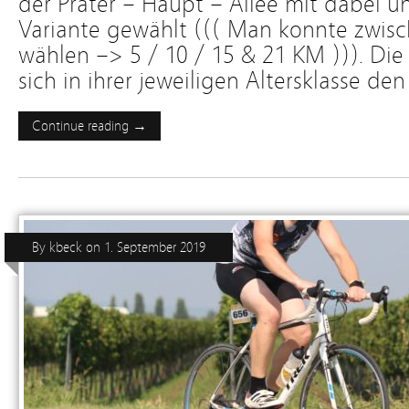
der Prater – Haupt – Allee mit dabei 
Variante gewählt ((( Man konnte zwis
wählen –> 5 / 10 / 15 & 21 KM ))). Di
sich in ihrer jeweiligen Altersklasse den
Continue reading →
By
kbeck
on
1. September 2019