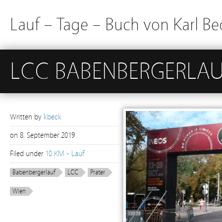
Lauf – Tage – Buch von Karl Be
LCC BABENBERGERLAU
Written by
kbeck
on
8. September 2019
Filed under
10 KM - Lauf
Babenbergerlauf
LCC
Prater
Wien