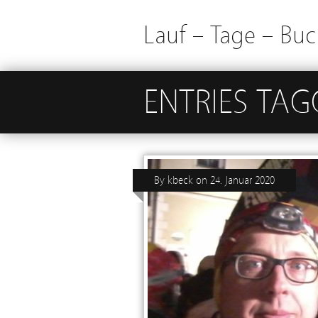
Lauf – Tage – Buc
ENTRIES TA
By
kbeck
on
24. Januar 2020