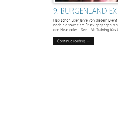
9. BURGENLAND EX
Hab schon über Jahre von diesem Event 
noch nie soweit am Stück gegangen bin.
den Neusiedler – See…. Als Training fürs
Continue reading →