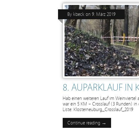
By
kbeck
on
9. März 2019
8. AUPARKLAUF IN
Hab einen weiteren Lauf im Weinviertel 
war ein 5 KM – Crosslauf (3 Runden) in
Liste: Klosterneuburg_Crosslauf_2019
Continue reading →