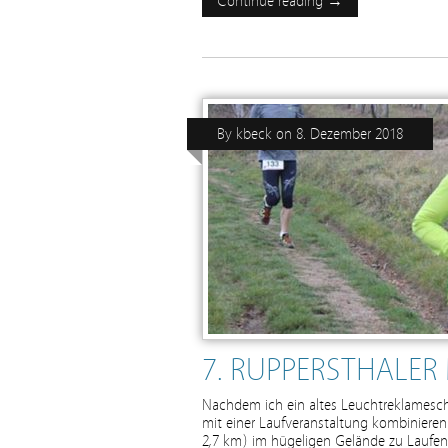
Continue reading →
By
kbeck
on
8. Dezember 2018
7. RUPPERSTHALE
Nachdem ich ein altes Leuchtreklameschi
mit einer Laufveranstaltung kombinieren
2,7 km) im hügeligen Gelände zu Laufen 