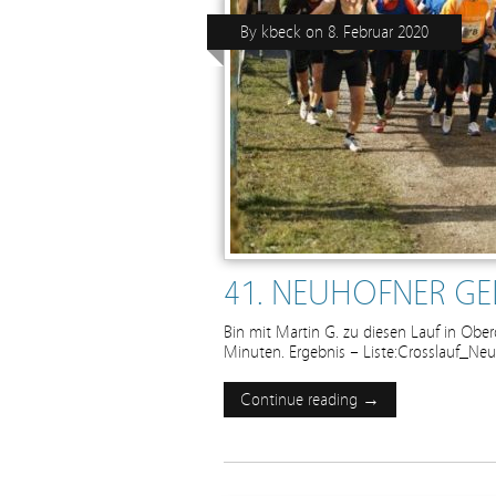
By
kbeck
on
8. Februar 2020
41. NEUHOFNER GE
Bin mit Martin G. zu diesen Lauf in Obe
Minuten. Ergebnis – Liste:Crosslauf_
Continue reading →