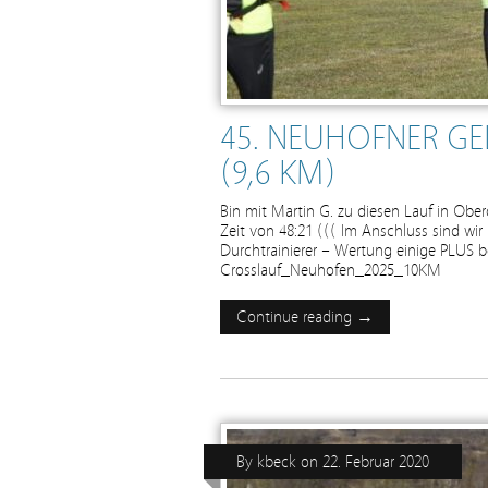
45. NEUHOFNER GE
(9,6 KM)
Bin mit Martin G. zu diesen Lauf in Obe
Zeit von 48:21 ((( Im Anschluss sind w
Durchtrainierer – Wertung einige PLUS be
Crosslauf_Neuhofen_2025_10KM
Continue reading →
By
kbeck
on
22. Februar 2020