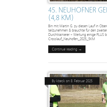
45. NEUHOFNER GE
(4,8 KM)
Bin mit Martin G. zu diesen Lauf in Ob
teilzunehmen & brauchte für den zweite
Durchtrainierer – Wertung einige PLUS be
Crosslauf_Neuhofen_2025_5KM
Continue reading →
By
kbeck
on
8. Februar 2025