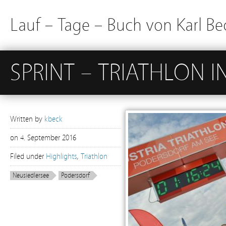
Lauf – Tage – Buch von Karl Be
SPRINT – TRIATHLON 
Written by
kbeck
on
4. September 2016
Filed under
Highlights
,
Triathlon
Neusiedlersee
Podersdorf