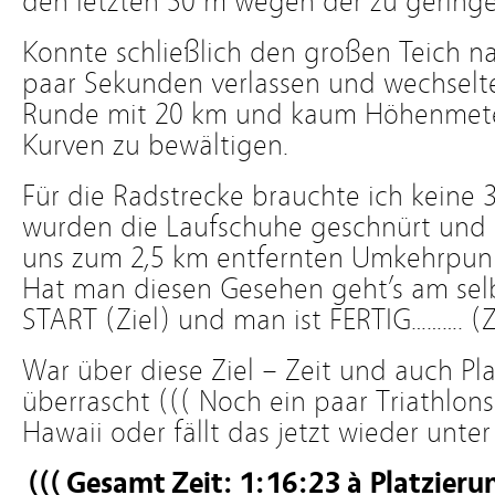
den letzten 50 m wegen der zu geringe
Konnte schließlich den großen Teich n
paar Sekunden verlassen und wechselte 
Runde mit 20 km und kaum Höhenmeter
Kurven zu bewältigen.
Für die Radstrecke brauchte ich keine
wurden die Laufschuhe geschnürt und d
uns zum 2,5 km entfernten Umkehrpunk
Hat man diesen Gesehen geht’s am se
START (Ziel) und man ist FERTIG………. (Z
War über diese Ziel – Zeit und auch Pla
überrascht ((( Noch ein paar Triathlons
Hawaii oder fällt das jetzt wieder unter
((( Gesamt Zeit: 1:16:23
à
Platzier