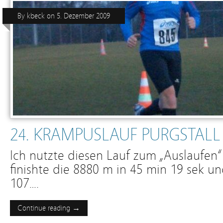
By
kbeck
on
5. Dezember 2009
24. KRAMPUSLAUF PURGSTALL
Ich nutzte diesen Lauf zum „Auslaufen
finishte die 8880 m in 45 min 19 sek u
107….
Continue reading →