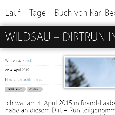
Lauf – Tage – Buch von Karl Be
WILDSAU – DIRTRUN I
Written by
kbeck
on
4. April 2015
Filed under
Schlammlauf
Hellsklamm
Wildsau
Ich war am 4. April 2015 in Brand-Laa
habe an diesem Dirt – Run teilgenomm