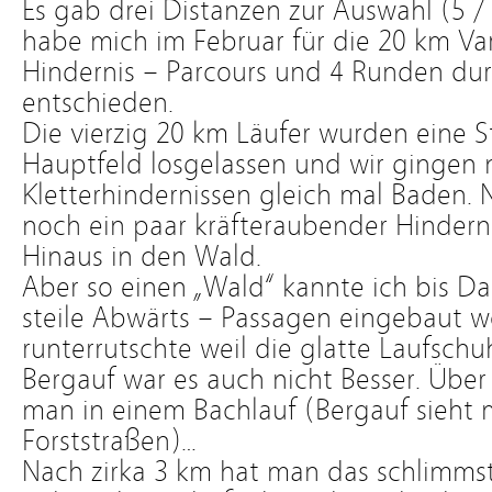
Es gab drei Distanzen zur Auswahl (5 
habe mich im Februar für die 20 km Va
Hindernis – Parcours und 4 Runden du
entschieden.
Die vierzig 20 km Läufer wurden eine 
Hauptfeld losgelassen und wir gingen 
Kletterhindernissen gleich mal Baden
noch ein paar kräfteraubender Hindern
Hinaus in den Wald.
Aber so einen „Wald“ kannte ich bis Da
steile Abwärts – Passagen eingebaut wo
runterrutschte weil die glatte Laufschu
Bergauf war es auch nicht Besser. Übe
man in einem Bachlauf (Bergauf sieht 
Forststraßen)…
Nach zirka 3 km hat man das schlimmst